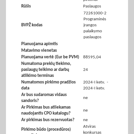
Rūšis
Paslaugos
72261000-2
Programinės
BVPŽ kodas
įrangos
palaikymo
paslaugos
Planuojama apimtis
Matavimo vienetas
Planuojama vertė (Eur be PVM)
88595,04
Numatoma prekių tiekimo,
paslaugų teikimo ar darbų
24
atlikimo terminas
Numatomos pirkimo pradžios
2024-I ketv. -
data
2024-I ketv.
Ar bus sudaromas vidaus
ne
sandoris?
Ar Pirkimas bus atliekamas
ne
naudojantis CPO katalogu?
Ar pirkimas bus rezervuotas?
ne
Atviras
Pirkimo būdo (procedūros)
konkursas