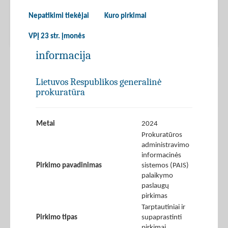
Nepatikimi tiekėjai
Kuro pirkimai
VPĮ 23 str. įmonės
informacija
Lietuvos Respublikos generalinė
prokuratūra
Metai
2024
Prokuratūros
administravimo
informacinės
Pirkimo pavadinimas
sistemos (PAIS)
palaikymo
paslaugų
pirkimas
Tarptautiniai ir
Pirkimo tipas
supaprastinti
pirkimai