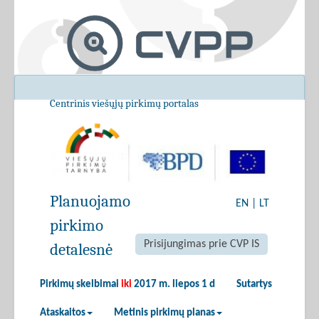
Centrinis viešųjų pirkimų portalas
Planuojamo
EN
|
LT
pirkimo
Prisijungimas prie CVP IS
detalesnė
Pirkimų skelbimai
iki
2017 m. liepos 1 d
Sutartys
Ataskaitos
Metinis pirkimų planas