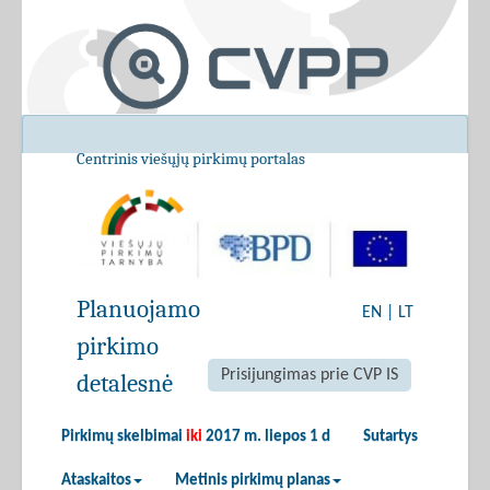
Centrinis viešųjų pirkimų portalas
Planuojamo
EN
|
LT
pirkimo
Prisijungimas prie CVP IS
detalesnė
Pirkimų skelbimai
iki
2017 m. liepos 1 d
Sutartys
Ataskaitos
Metinis pirkimų planas