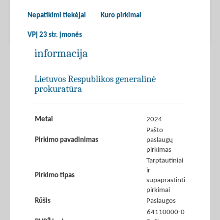
Nepatikimi tiekėjai
Kuro pirkimai
VPĮ 23 str. įmonės
informacija
Lietuvos Respublikos generalinė
prokuratūra
Metai
2024
Pašto
Pirkimo pavadinimas
paslaugų
pirkimas
Tarptautiniai
ir
Pirkimo tipas
supaprastinti
pirkimai
Rūšis
Paslaugos
64110000-0