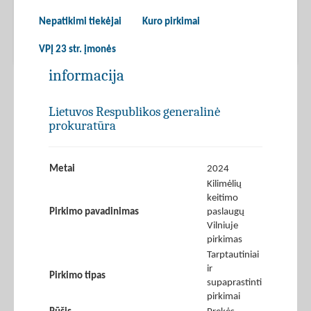
Nepatikimi tiekėjai
Kuro pirkimai
VPĮ 23 str. įmonės
informacija
Lietuvos Respublikos generalinė
prokuratūra
Metai
2024
Kilimėlių
keitimo
Pirkimo pavadinimas
paslaugų
Vilniuje
pirkimas
Tarptautiniai
ir
Pirkimo tipas
supaprastinti
pirkimai