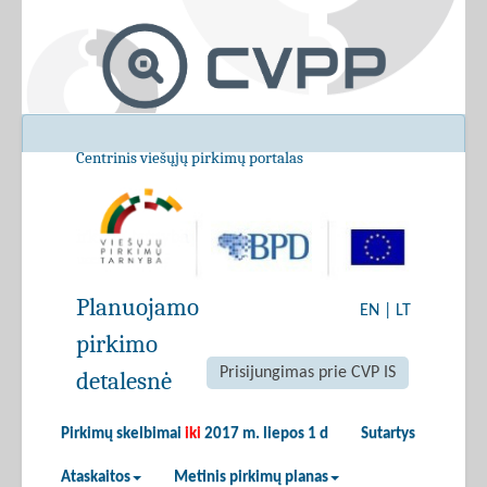
Centrinis viešųjų pirkimų portalas
Planuojamo
EN
|
LT
pirkimo
Prisijungimas prie CVP IS
detalesnė
Pirkimų skelbimai
iki
2017 m. liepos 1 d
Sutartys
Ataskaitos
Metinis pirkimų planas