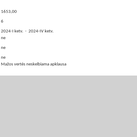
1653,00
6
2024-I ketv. - 2024-IV ketv.
ne
ne
ne
Mažos vertės neskelbiama apklausa