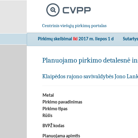
Centrinis viešųjų pirkimų portalas
Pirkimų skelbimai
iki
2017 m. liepos 1 d
Sutarty
Planuojamo pirkimo detalesnė in
Klaipėdos rajono savivaldybės Jono Lanku
Metai
Pirkimo pavadinimas
Pirkimo tipas
Rūšis
BVPŽ kodas
Planuojama apimtis