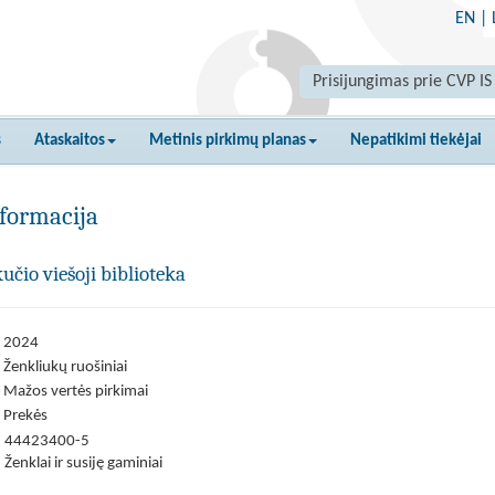
EN
|
Prisijungimas prie CVP IS
s
Ataskaitos
Metinis pirkimų planas
Nepatikimi tiekėjai
formacija
čio viešoji biblioteka
2024
Ženkliukų ruošiniai
Mažos vertės pirkimai
Prekės
44423400-5
Ženklai ir susiję gaminiai