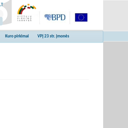
LT
Kuro pirkimai
VPĮ 23 str. įmonės