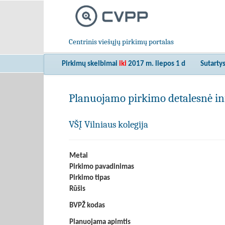
Centrinis viešųjų pirkimų portalas
Pirkimų skelbimai
iki
2017 m. liepos 1 d
Sutarty
Planuojamo pirkimo detalesnė in
VŠĮ Vilniaus kolegija
Metai
Pirkimo pavadinimas
Pirkimo tipas
Rūšis
BVPŽ kodas
Planuojama apimtis