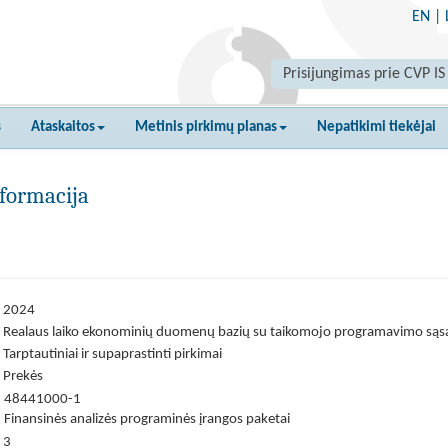
EN
|
Prisijungimas prie CVP IS
s
Ataskaitos
Metinis pirkimų planas
Nepatikimi tiekėjai
formacija
2024
Realaus laiko ekonominių duomenų bazių su taikomojo programavimo sąsa
Tarptautiniai ir supaprastinti pirkimai
Prekės
48441000-1
Finansinės analizės programinės įrangos paketai
3