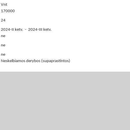
Vnt
170000
24
2024-II ketv. - 2024-III ketv.
ne
ne
ne
Neskelbiamos derybos (supaprastintos)