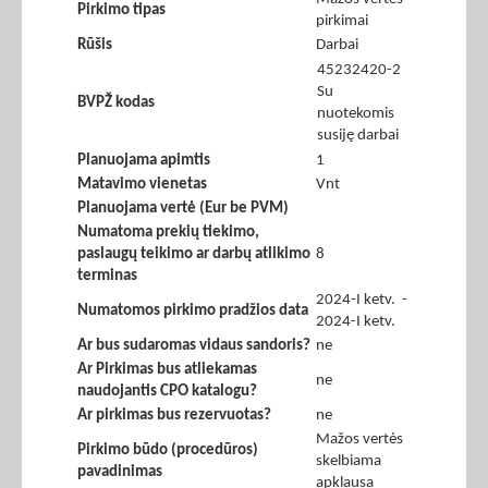
Pirkimo tipas
pirkimai
Rūšis
Darbai
45232420-2
Su
BVPŽ kodas
nuotekomis
susiję darbai
Planuojama apimtis
1
Matavimo vienetas
Vnt
Planuojama vertė (Eur be PVM)
Numatoma prekių tiekimo,
paslaugų teikimo ar darbų atlikimo
8
terminas
2024-I ketv. -
Numatomos pirkimo pradžios data
2024-I ketv.
Ar bus sudaromas vidaus sandoris?
ne
Ar Pirkimas bus atliekamas
ne
naudojantis CPO katalogu?
Ar pirkimas bus rezervuotas?
ne
Mažos vertės
Pirkimo būdo (procedūros)
skelbiama
pavadinimas
apklausa