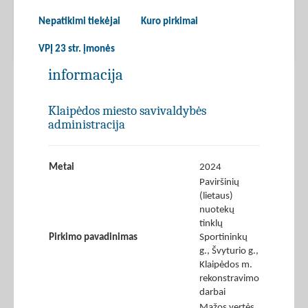
Nepatikimi tiekėjai
Kuro pirkimai
VPĮ 23 str. įmonės
informacija
Klaipėdos miesto savivaldybės
administracija
Metai
2024
Paviršinių
(lietaus)
nuotekų
tinklų
Pirkimo pavadinimas
Sportininkų
g., Švyturio g.,
Klaipėdos m.
rekonstravimo
darbai
Mažos vertės