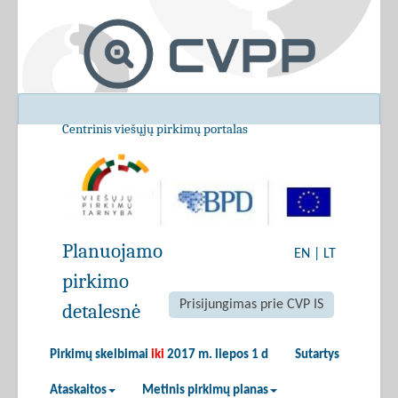
Centrinis viešųjų pirkimų portalas
Planuojamo
EN
|
LT
pirkimo
Prisijungimas prie CVP IS
detalesnė
Pirkimų skelbimai
iki
2017 m. liepos 1 d
Sutartys
Ataskaitos
Metinis pirkimų planas