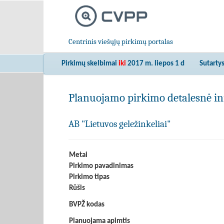
Centrinis viešųjų pirkimų portalas
Pirkimų skelbimai
iki
2017 m. liepos 1 d
Sutarty
Planuojamo pirkimo detalesnė in
AB "Lietuvos geležinkeliai"
Metai
Pirkimo pavadinimas
Pirkimo tipas
Rūšis
BVPŽ kodas
Planuojama apimtis