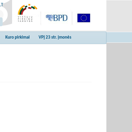
LT
Kuro pirkimai
VPĮ 23 str. įmonės