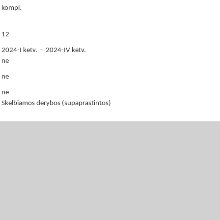
kompl.
12
2024-I ketv. - 2024-IV ketv.
ne
ne
ne
Skelbiamos derybos (supaprastintos)