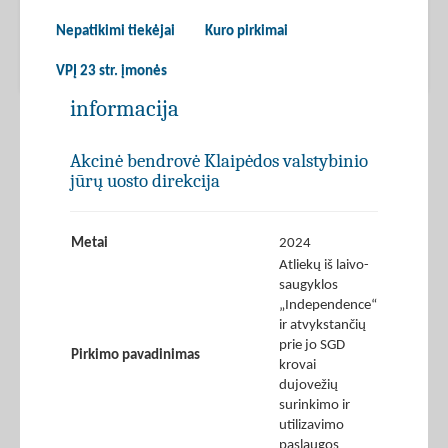
Nepatikimi tiekėjai
Kuro pirkimai
VPĮ 23 str. įmonės
informacija
Akcinė bendrovė Klaipėdos valstybinio
jūrų uosto direkcija
Metai
2024
Atliekų iš laivo-
saugyklos
„Independence“
ir atvykstančių
prie jo SGD
Pirkimo pavadinimas
krovai
dujovežių
surinkimo ir
utilizavimo
paslaugos