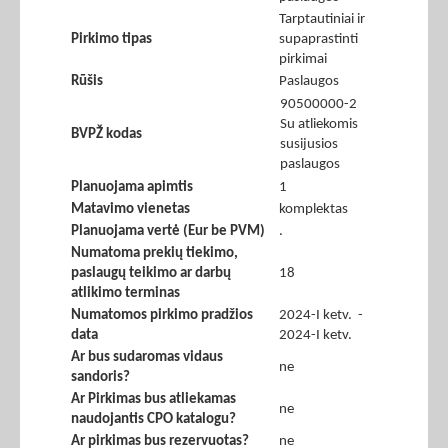
Tarptautiniai ir
Pirkimo tipas
supaprastinti
pirkimai
Rūšis
Paslaugos
90500000-2
Su atliekomis
BVPŽ kodas
susijusios
paslaugos
Planuojama apimtis
1
Matavimo vienetas
komplektas
Planuojama vertė (Eur be PVM)
.
Numatoma prekių tiekimo,
paslaugų teikimo ar darbų
18
atlikimo terminas
Numatomos pirkimo pradžios
2024-I ketv. -
data
2024-I ketv.
Ar bus sudaromas vidaus
ne
sandoris?
Ar Pirkimas bus atliekamas
ne
naudojantis CPO katalogu?
Ar pirkimas bus rezervuotas?
ne