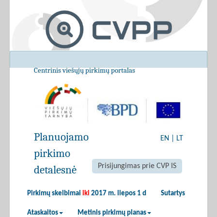
Centrinis viešųjų pirkimų portalas
Planuojamo
EN
|
LT
pirkimo
Prisijungimas prie CVP IS
detalesnė
Pirkimų skelbimai
iki
2017 m. liepos 1 d
Sutartys
Ataskaitos
Metinis pirkimų planas