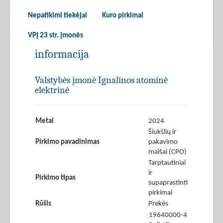
Nepatikimi tiekėjai
Kuro pirkimai
VPĮ 23 str. įmonės
informacija
Valstybės įmonė Ignalinos atominė
elektrinė
Metai
2024
Šiukšlių ir
Pirkimo pavadinimas
pakavimo
maišai (CPO)
Tarptautiniai
ir
Pirkimo tipas
supaprastinti
pirkimai
Rūšis
Prekės
19640000-4