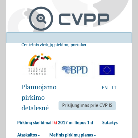
Centrinis viešųjų pirkimų portalas
Planuojamo
EN
|
LT
pirkimo
Prisijungimas prie CVP IS
detalesnė
Pirkimų skelbimai
iki
2017 m. liepos 1 d
Sutartys
Ataskaitos
Metinis pirkimų planas