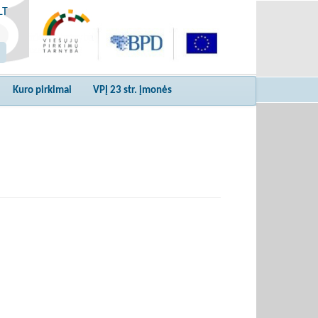
LT
Kuro pirkimai
VPĮ 23 str. įmonės