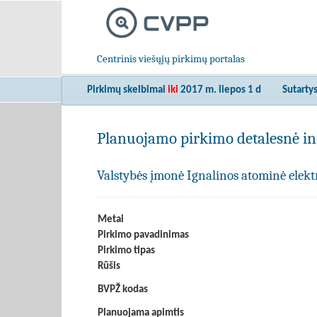
Centrinis viešųjų pirkimų portalas
Pirkimų skelbimai
iki
2017 m. liepos 1 d
Sutarty
Planuojamo pirkimo detalesnė in
Valstybės įmonė Ignalinos atominė elekt
Metai
Pirkimo pavadinimas
Pirkimo tipas
Rūšis
BVPŽ kodas
Planuojama apimtis