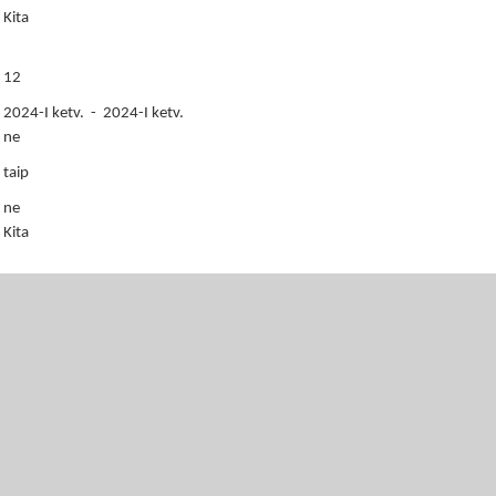
Kita
12
2024-I ketv. - 2024-I ketv.
ne
taip
ne
Kita