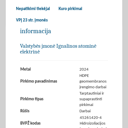
Nepatikimi tiekėjai
Kuro pirkimai
VPĮ 23 str. įmonės
informacija
Valstybės įmonė Ignalinos atominė
elektrinė
Metai
2024
HDPE
Pirkimo pavadinimas
geomembranos
įrengimo darbai
Tarptautiniai ir
Pirkimo tipas
supaprastinti
pirkimai
Rūšis
Darbai
45261420-4
BVPŽ kodas
Hidroizoliacijos