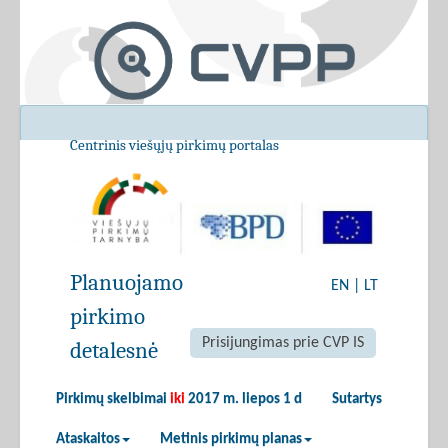
Centrinis viešųjų pirkimų portalas
Planuojamo
EN
|
LT
pirkimo
Prisijungimas prie CVP IS
detalesnė
Pirkimų skelbimai
iki
2017 m. liepos 1 d
Sutartys
Ataskaitos
Metinis pirkimų planas