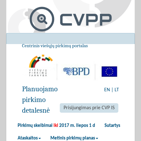
Centrinis viešųjų pirkimų portalas
Planuojamo
EN
|
LT
pirkimo
Prisijungimas prie CVP IS
detalesnė
Pirkimų skelbimai
iki
2017 m. liepos 1 d
Sutartys
Ataskaitos
Metinis pirkimų planas