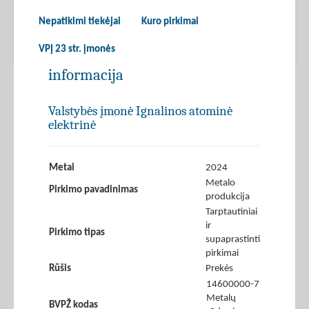
Nepatikimi tiekėjai
Kuro pirkimai
VPĮ 23 str. įmonės
informacija
Valstybės įmonė Ignalinos atominė
elektrinė
Metai
2024
Metalo
Pirkimo pavadinimas
produkcija
Tarptautiniai
ir
Pirkimo tipas
supaprastinti
pirkimai
Rūšis
Prekės
14600000-7
Metalų
BVPŽ kodas