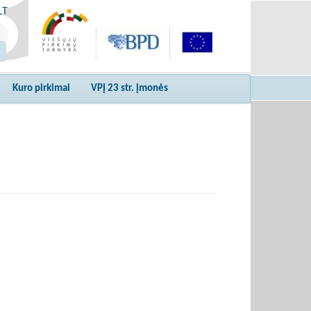
LT
Kuro pirkimai
VPĮ 23 str. įmonės