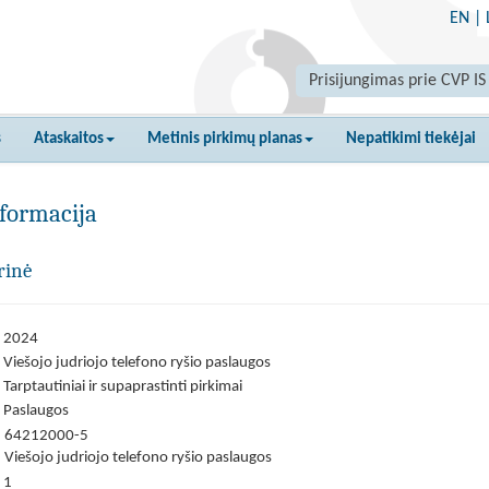
EN
|
Prisijungimas prie CVP IS
s
Ataskaitos
Metinis pirkimų planas
Nepatikimi tiekėjai
formacija
rinė
2024
Viešojo judriojo telefono ryšio paslaugos
Tarptautiniai ir supaprastinti pirkimai
Paslaugos
64212000-5
Viešojo judriojo telefono ryšio paslaugos
1