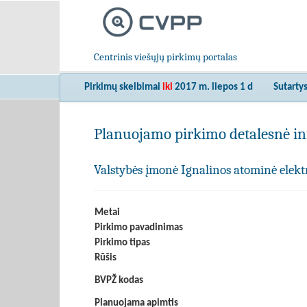
Centrinis viešųjų pirkimų portalas
Pirkimų skelbimai
iki
2017 m. liepos 1 d
Sutarty
Planuojamo pirkimo detalesnė in
Valstybės įmonė Ignalinos atominė elekt
Metai
Pirkimo pavadinimas
Pirkimo tipas
Rūšis
BVPŽ kodas
Planuojama apimtis