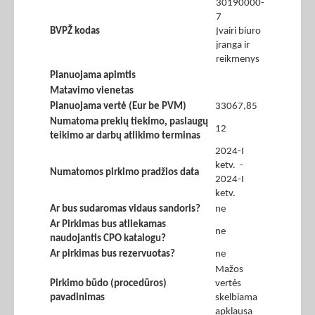
30190000-
7
BVPŽ kodas
Įvairi biuro
įranga ir
reikmenys
Planuojama apimtis
Matavimo vienetas
Planuojama vertė (Eur be PVM)
33067,85
Numatoma prekių tiekimo, paslaugų
12
teikimo ar darbų atlikimo terminas
2024-I
ketv. -
Numatomos pirkimo pradžios data
2024-I
ketv.
Ar bus sudaromas vidaus sandoris?
ne
Ar Pirkimas bus atliekamas
ne
naudojantis CPO katalogu?
Ar pirkimas bus rezervuotas?
ne
Mažos
Pirkimo būdo (procedūros)
vertės
pavadinimas
skelbiama
apklausa