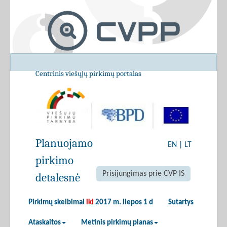
Centrinis viešųjų pirkimų portalas
Planuojamo
EN
|
LT
pirkimo
Prisijungimas prie CVP IS
detalesnė
Pirkimų skelbimai
iki
2017 m. liepos 1 d
Sutartys
Ataskaitos
Metinis pirkimų planas