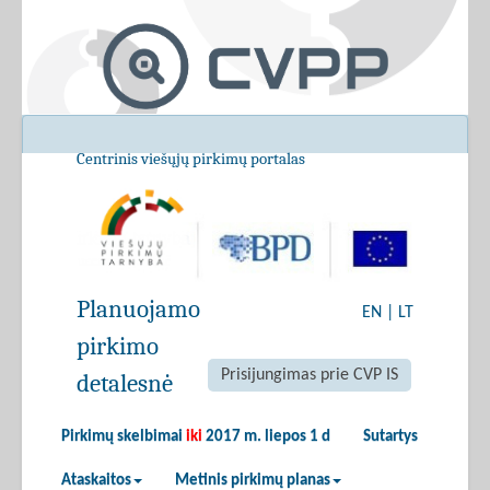
Centrinis viešųjų pirkimų portalas
Planuojamo
EN
|
LT
pirkimo
Prisijungimas prie CVP IS
detalesnė
Pirkimų skelbimai
iki
2017 m. liepos 1 d
Sutartys
Ataskaitos
Metinis pirkimų planas