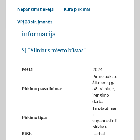
Nepatikimi tiekėjai
Kuro pirkimai
VPĮ 23 str. įmonės
informacija
SĮ "Vilniaus miesto būstas"
Metai
2024
Pirmo aukšto
Šiltnamių g.
Pirkimo pavadinimas
38, Vilniuje,
įrengimo
darbai
Tarptautiniai
ir
Pirkimo tipas
supaprastinti
pirkimai
Rūšis
Darbai