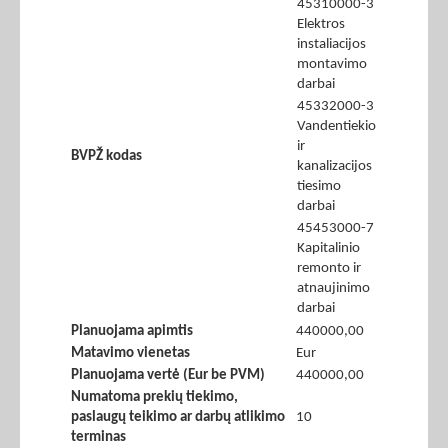
45310000-3
Elektros
instaliacijos
montavimo
darbai
45332000-3
Vandentiekio
ir
BVPŽ kodas
kanalizacijos
tiesimo
darbai
45453000-7
Kapitalinio
remonto ir
atnaujinimo
darbai
Planuojama apimtis
440000,00
Matavimo vienetas
Eur
Planuojama vertė (Eur be PVM)
440000,00
Numatoma prekių tiekimo,
paslaugų teikimo ar darbų atlikimo
10
terminas