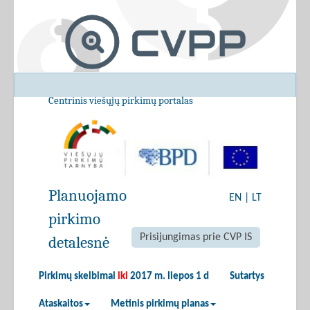
Centrinis viešųjų pirkimų portalas
Planuojamo
EN
|
LT
pirkimo
Prisijungimas prie CVP IS
detalesnė
Pirkimų skelbimai
iki
2017 m. liepos 1 d
Sutartys
Ataskaitos
Metinis pirkimų planas