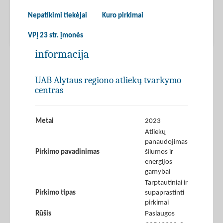
Nepatikimi tiekėjai
Kuro pirkimai
VPĮ 23 str. įmonės
informacija
UAB Alytaus regiono atliekų tvarkymo
centras
Metai
2023
Atliekų
panaudojimas
Pirkimo pavadinimas
šilumos ir
energijos
gamybai
Tarptautiniai ir
Pirkimo tipas
supaprastinti
pirkimai
Rūšis
Paslaugos