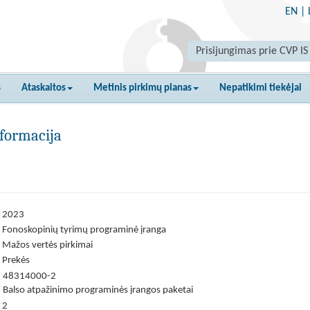
EN
|
Prisijungimas prie CVP IS
s
Ataskaitos
Metinis pirkimų planas
Nepatikimi tiekėjai
formacija
2023
Fonoskopinių tyrimų programinė įranga
Mažos vertės pirkimai
Prekės
48314000-2
Balso atpažinimo programinės įrangos paketai
2