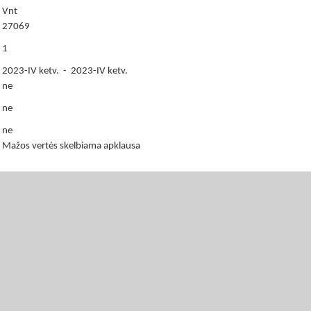
Vnt
27069
1
2023-IV ketv. - 2023-IV ketv.
ne
ne
ne
Mažos vertės skelbiama apklausa