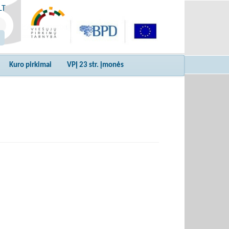
LT
Kuro pirkimai
VPĮ 23 str. įmonės