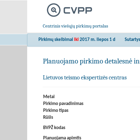
Centrinis viešųjų pirkimų portalas
Pirkimų skelbimai
iki
2017 m. liepos 1 d
Sutarty
Planuojamo pirkimo detalesnė in
Lietuvos teismo ekspertizės centras
Metai
Pirkimo pavadinimas
Pirkimo tipas
Rūšis
BVPŽ kodas
Planuojama apimtis