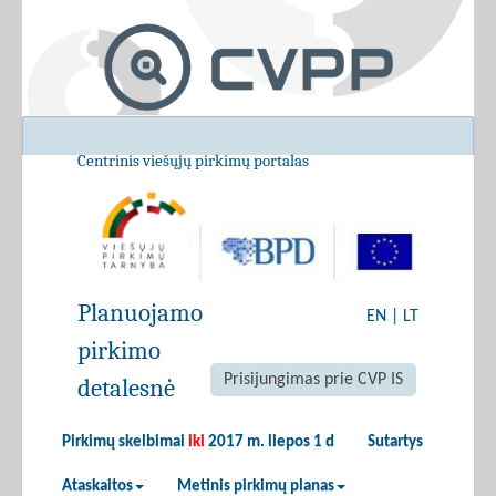
Centrinis viešųjų pirkimų portalas
Planuojamo
EN
|
LT
pirkimo
Prisijungimas prie CVP IS
detalesnė
Pirkimų skelbimai
iki
2017 m. liepos 1 d
Sutartys
Ataskaitos
Metinis pirkimų planas