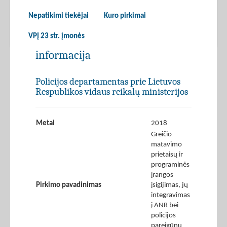
Nepatikimi tiekėjai
Kuro pirkimai
VPĮ 23 str. įmonės
informacija
Policijos departamentas prie Lietuvos
Respublikos vidaus reikalų ministerijos
Metai
2018
Greičio
matavimo
prietaisų ir
programinės
įrangos
Pirkimo pavadinimas
įsigijimas, jų
integravimas
į ANR bei
policijos
pareigūnų