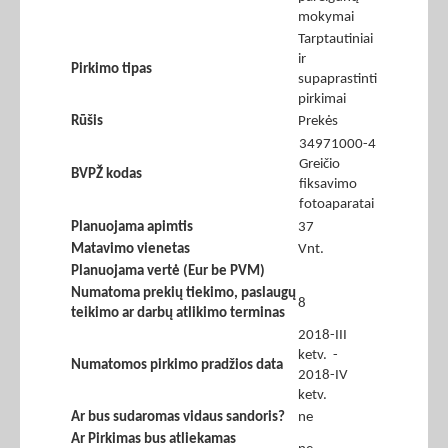
mokymai
Tarptautiniai
ir
Pirkimo tipas
supaprastinti
pirkimai
Rūšis
Prekės
34971000-4
Greičio
BVPŽ kodas
fiksavimo
fotoaparatai
Planuojama apimtis
37
Matavimo vienetas
Vnt.
Planuojama vertė (Eur be PVM)
Numatoma prekių tiekimo, paslaugų
8
teikimo ar darbų atlikimo terminas
2018-III
ketv. -
Numatomos pirkimo pradžios data
2018-IV
ketv.
Ar bus sudaromas vidaus sandoris?
ne
Ar Pirkimas bus atliekamas