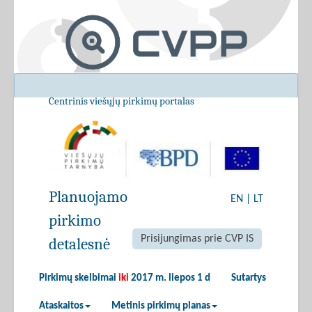
Centrinis viešųjų pirkimų portalas
Planuojamo
EN
|
LT
pirkimo
Prisijungimas prie CVP IS
detalesnė
Pirkimų skelbimai
iki
2017 m. liepos 1 d
Sutartys
Ataskaitos
Metinis pirkimų planas