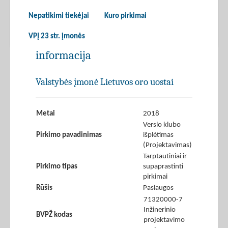
Nepatikimi tiekėjai
Kuro pirkimai
VPĮ 23 str. įmonės
informacija
Valstybės įmonė Lietuvos oro uostai
Metai
2018
Verslo klubo
Pirkimo pavadinimas
išplėtimas
(Projektavimas)
Tarptautiniai ir
Pirkimo tipas
supaprastinti
pirkimai
Rūšis
Paslaugos
71320000-7
Inžinerinio
BVPŽ kodas
projektavimo