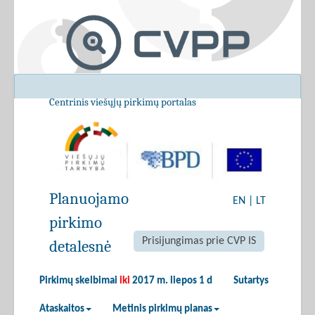
Centrinis viešųjų pirkimų portalas
Planuojamo
EN
|
LT
pirkimo
Prisijungimas prie CVP IS
detalesnė
Pirkimų skelbimai
iki
2017 m. liepos 1 d
Sutartys
Ataskaitos
Metinis pirkimų planas