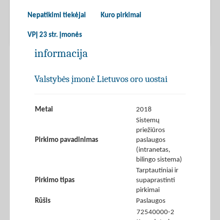
Nepatikimi tiekėjai
Kuro pirkimai
VPĮ 23 str. įmonės
informacija
Valstybės įmonė Lietuvos oro uostai
Metai
2018
Sistemų
priežiūros
Pirkimo pavadinimas
paslaugos
(intranetas,
bilingo sistema)
Tarptautiniai ir
Pirkimo tipas
supaprastinti
pirkimai
Rūšis
Paslaugos
72540000-2