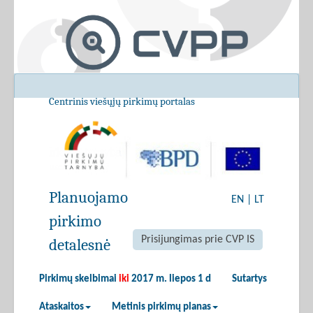
Centrinis viešųjų pirkimų portalas
Planuojamo
EN
|
LT
pirkimo
Prisijungimas prie CVP IS
detalesnė
Pirkimų skelbimai
iki
2017 m. liepos 1 d
Sutartys
Ataskaitos
Metinis pirkimų planas