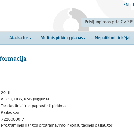
EN
|
Prisijungimas prie CVP IS
s
Ataskaitos
Metinis pirkimų planas
Nepatikimi tiekėjai
formacija
2018
AODB, FIDS, RMS įsigijimas
Tarptautiniai ir supaprastinti pirkimai
Paslaugos
72200000-7
Programinės įrangos programavimo ir konsultacinės paslaugos