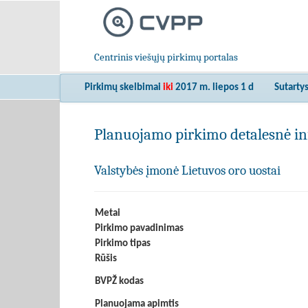
Centrinis viešųjų pirkimų portalas
Pirkimų skelbimai
iki
2017 m. liepos 1 d
Sutarty
Planuojamo pirkimo detalesnė in
Valstybės įmonė Lietuvos oro uostai
Metai
Pirkimo pavadinimas
Pirkimo tipas
Rūšis
BVPŽ kodas
Planuojama apimtis