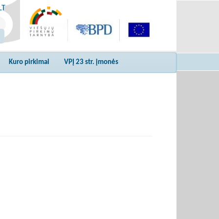
LT
Kuro pirkimai
VPĮ 23 str. įmonės