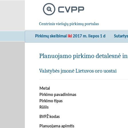
Centrinis viešųjų pirkimų portalas
Pirkimų skelbimai
iki
2017 m. liepos 1 d
Sutarty
Planuojamo pirkimo detalesnė in
Valstybės įmonė Lietuvos oro uostai
Metai
Pirkimo pavadinimas
Pirkimo tipas
Rūšis
BVPŽ kodas
Planuojama apimtis