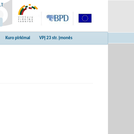
LT
Kuro pirkimai
VPĮ 23 str. įmonės