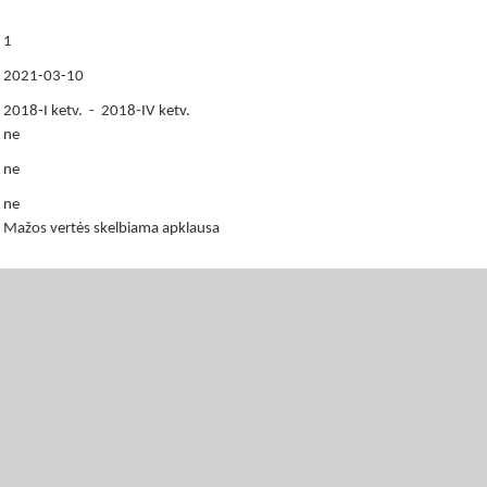
1
2021-03-10
2018-I ketv. - 2018-IV ketv.
ne
ne
ne
Mažos vertės skelbiama apklausa