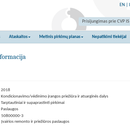
EN
|
Prisijungimas prie CVP IS
s
Ataskaitos
Metinis pirkimų planas
Nepatikimi tiekėjai
formacija
2018
Kondicionavimo/vėdinimo įrangos priežiūra ir atsarginės dalys
Tarptautiniai ir supaprastinti pirkimai
Paslaugos
50800000-3
Įvairios remonto ir priežiūros paslaugos