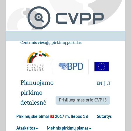
Centrinis viešųjų pirkimų portalas
Planuojamo
EN
|
LT
pirkimo
Prisijungimas prie CVP IS
detalesnė
Pirkimų skelbimai
iki
2017 m. liepos 1 d
Sutartys
Ataskaitos
Metinis pirkimų planas