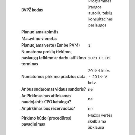
Programinės
įrangos
BVPŽ kodas
autorių teisių
konsultacinės
paslaugos
Planuojama apimtis
Matavimo vienetas
Planuojama vertė (Eur be PVM)
1
Numatoma prekių tiekimo,
paslaugų teikimo ar darbų atlikimo
2021-01-01
terminas
2018-I ketv.
Numatomos pirkimo pradžios data
- 2018-IV
ketv.
Ar bus sudaromas vidaus sandoris?
ne
Ar Pirkimas bus atliekamas
ne
naudojantis CPO katalogu?
Ar pirkimas bus rezervuotas?
ne
Mažos vertės
Pirkimo būdo (procedūros)
skelbiama
pavadinimas
apklausa