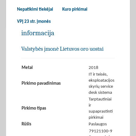
Nepatikimi tiekėjai
Kuro pirkimai
VPĮ 23 str. įmonės
informacija
Valstybės įmonė Lietuvos oro uostai
Metai
2018
IT ir teisės,
eksploatacijos
Pirkimo pavadinimas
skyrių service
desk sistema
Tarptautiniai
ir
Pirkimo tipas
supaprastinti
pirkimai
Rūšis
Paslaugos
79121100-9