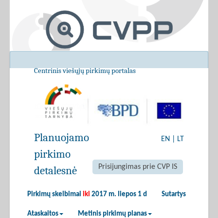
Centrinis viešųjų pirkimų portalas
Planuojamo
EN
|
LT
pirkimo
Prisijungimas prie CVP IS
detalesnė
Pirkimų skelbimai
iki
2017 m. liepos 1 d
Sutartys
Ataskaitos
Metinis pirkimų planas