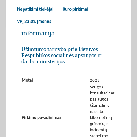
Nepatikimi tiekėjai
Kuro pirkimai
VPĮ 23 str. įmonės
informacija
Užimtumo tarnyba prie Lietuvos
Respublikos socialinės apsaugos ir
darbo ministerijos
Metai
2023
Saugos
konsultacinės
paslaugos
(Žurnalinių
įrašų bei
Pirkimo pavadinimas
kibernetinių
grėsmių ir
incidentų
stebėjimo