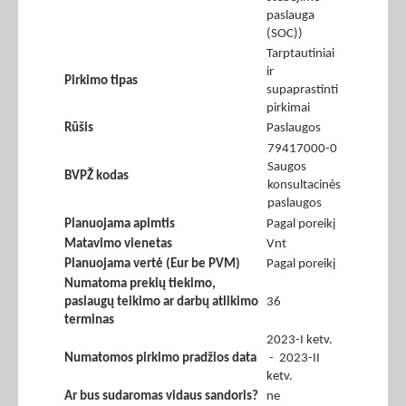
paslauga
(SOC))
Tarptautiniai
ir
Pirkimo tipas
supaprastinti
pirkimai
Rūšis
Paslaugos
79417000-0
Saugos
BVPŽ kodas
konsultacinės
paslaugos
Planuojama apimtis
Pagal poreikį
Matavimo vienetas
Vnt
Planuojama vertė (Eur be PVM)
Pagal poreikį
Numatoma prekių tiekimo,
paslaugų teikimo ar darbų atlikimo
36
terminas
2023-I ketv.
Numatomos pirkimo pradžios data
- 2023-II
ketv.
Ar bus sudaromas vidaus sandoris?
ne