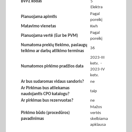
BVPŽ kodas
5
Elektra
Pagal
Planuojama apimtis
poreikį
Matavimo vienetas
Kwh
Pagal
Planuojama vertė (Eur be PVM)
poreikį
Numatoma prekių tiekimo, paslaugų
36
teikimo ar darbų atlikimo terminas
2023-III
ketv. -
Numatomos pirkimo pradžios data
2023-IV
ketv.
Ar bus sudaromas vidaus sandoris?
ne
Ar Pirkimas bus atliekamas
taip
naudojantis CPO katalogu?
Ar pirkimas bus rezervuotas?
ne
Mažos
Pirkimo būdo (procedūros)
vertės
pavadinimas
skelbiama
apklausa