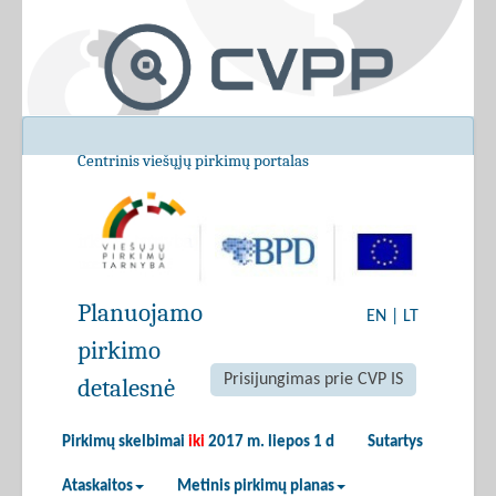
Centrinis viešųjų pirkimų portalas
Planuojamo
EN
|
LT
pirkimo
Prisijungimas prie CVP IS
detalesnė
Pirkimų skelbimai
iki
2017 m. liepos 1 d
Sutartys
Ataskaitos
Metinis pirkimų planas