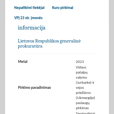
Nepatikimi tiekėjai
Kuro pirkimai
VPĮ 23 str. įmonės
informacija
Lietuvos Respublikos generalinė
prokuratūra
Metai
2023
Vidaus
patalpų
valymo
(Jurbarke) ir
Pirkimo pavadinimas
vejos
priežiūros
(Ukmergėje)
paslaugų
pirkimas
Tarptautiniai