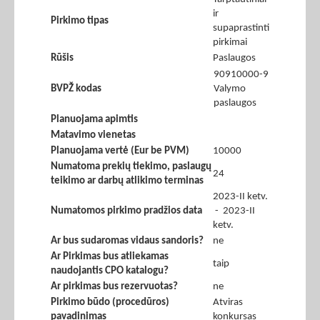
ir
Pirkimo tipas
supaprastinti
pirkimai
Rūšis
Paslaugos
90910000-9
BVPŽ kodas
Valymo
paslaugos
Planuojama apimtis
Matavimo vienetas
Planuojama vertė (Eur be PVM)
10000
Numatoma prekių tiekimo, paslaugų
24
teikimo ar darbų atlikimo terminas
2023-II ketv.
Numatomos pirkimo pradžios data
- 2023-II
ketv.
Ar bus sudaromas vidaus sandoris?
ne
Ar Pirkimas bus atliekamas
taip
naudojantis CPO katalogu?
Ar pirkimas bus rezervuotas?
ne
Pirkimo būdo (procedūros)
Atviras
pavadinimas
konkursas