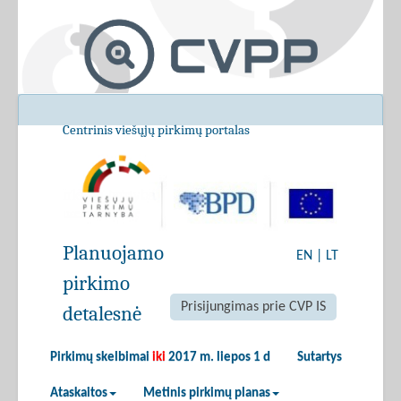
Centrinis viešųjų pirkimų portalas
Planuojamo
EN
|
LT
pirkimo
Prisijungimas prie CVP IS
detalesnė
Pirkimų skelbimai
iki
2017 m. liepos 1 d
Sutartys
Ataskaitos
Metinis pirkimų planas