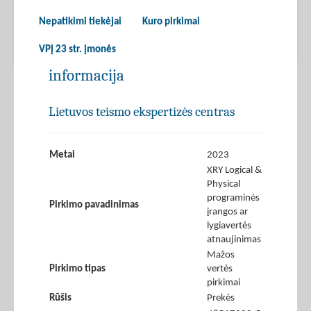
Nepatikimi tiekėjai
Kuro pirkimai
VPĮ 23 str. įmonės
informacija
Lietuvos teismo ekspertizės centras
Metai
2023
XRY Logical &
Physical
programinės
Pirkimo pavadinimas
įrangos ar
lygiavertės
atnaujinimas
Mažos
Pirkimo tipas
vertės
pirkimai
Rūšis
Prekės