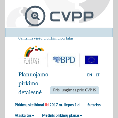
Centrinis viešųjų pirkimų portalas
Planuojamo
EN
|
LT
pirkimo
Prisijungimas prie CVP IS
detalesnė
Pirkimų skelbimai
iki
2017 m. liepos 1 d
Sutartys
Ataskaitos
Metinis pirkimų planas