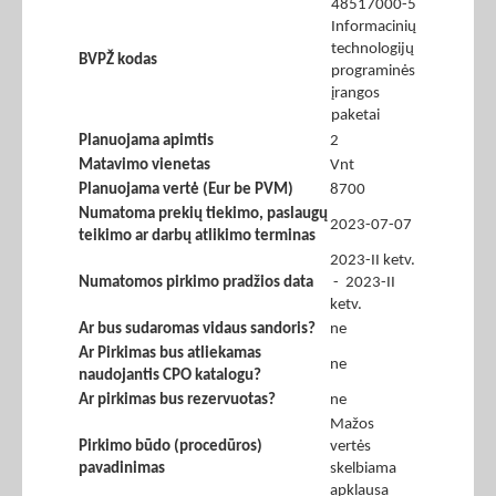
48517000-5
Informacinių
technologijų
BVPŽ kodas
programinės
įrangos
paketai
Planuojama apimtis
2
Matavimo vienetas
Vnt
Planuojama vertė (Eur be PVM)
8700
Numatoma prekių tiekimo, paslaugų
2023-07-07
teikimo ar darbų atlikimo terminas
2023-II ketv.
Numatomos pirkimo pradžios data
- 2023-II
ketv.
Ar bus sudaromas vidaus sandoris?
ne
Ar Pirkimas bus atliekamas
ne
naudojantis CPO katalogu?
Ar pirkimas bus rezervuotas?
ne
Mažos
Pirkimo būdo (procedūros)
vertės
pavadinimas
skelbiama
apklausa