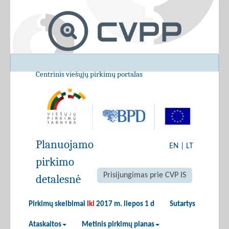
Centrinis viešųjų pirkimų portalas
Planuojamo
EN
|
LT
pirkimo
Prisijungimas prie CVP IS
detalesnė
Pirkimų skelbimai
iki
2017 m. liepos 1 d
Sutartys
Ataskaitos
Metinis pirkimų planas