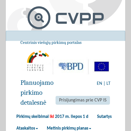
Centrinis viešųjų pirkimų portalas
Planuojamo
EN
|
LT
pirkimo
Prisijungimas prie CVP IS
detalesnė
Pirkimų skelbimai
iki
2017 m. liepos 1 d
Sutartys
Ataskaitos
Metinis pirkimų planas