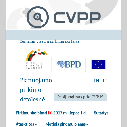
Centrinis viešųjų pirkimų portalas
Planuojamo
EN
|
LT
pirkimo
Prisijungimas prie CVP IS
detalesnė
Pirkimų skelbimai
iki
2017 m. liepos 1 d
Sutartys
Ataskaitos
Metinis pirkimų planas