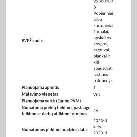
22800000-
8
Popieriniai
arba
kartoniniai
žurnalai,
apskaitos
BVPŽ kodas
knygos,
segtuvai,
blankai ir
kiti
spausdinti
raštinės
reikmenys
Planuojama apimtis
1
Matavimo vienetas
Vnt
Planuojama vertė (Eur be PVM)
Numatoma prekių tiekimo, paslaugų
36
teikimo ar darbų atlikimo terminas
2023-II
ketv. -
Numatomos pirkimo pradžios data
2023-II