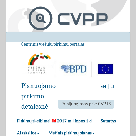
Centrinis viešųjų pirkimų portalas
Planuojamo
EN
|
LT
pirkimo
Prisijungimas prie CVP IS
detalesnė
Pirkimų skelbimai
iki
2017 m. liepos 1 d
Sutartys
Ataskaitos
Metinis pirkimų planas