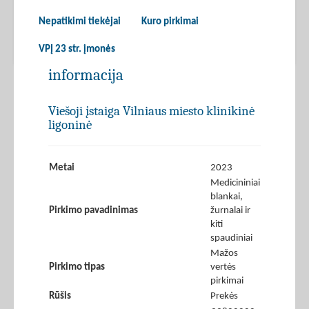
Nepatikimi tiekėjai
Kuro pirkimai
VPĮ 23 str. įmonės
informacija
Viešoji įstaiga Vilniaus miesto klinikinė
ligoninė
Metai
2023
Medicininiai
blankai,
Pirkimo pavadinimas
žurnalai ir
kiti
spaudiniai
Mažos
Pirkimo tipas
vertės
pirkimai
Rūšis
Prekės