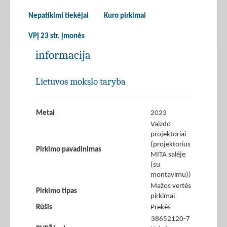
Nepatikimi tiekėjai
Kuro pirkimai
VPĮ 23 str. įmonės
informacija
Lietuvos mokslo taryba
Metai
2023
Vaizdo
projektoriai
(projektorius
Pirkimo pavadinimas
MITA salėje
(su
montavimu))
Mažos vertės
Pirkimo tipas
pirkimai
Rūšis
Prekės
38652120-7