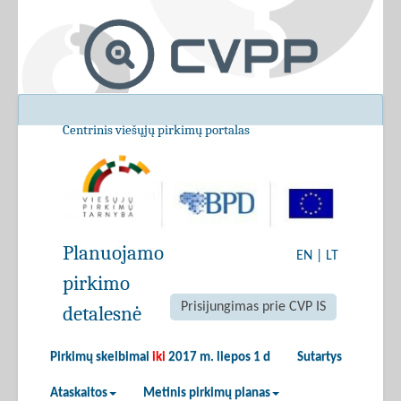
Centrinis viešųjų pirkimų portalas
Planuojamo
EN
|
LT
pirkimo
Prisijungimas prie CVP IS
detalesnė
Pirkimų skelbimai
iki
2017 m. liepos 1 d
Sutartys
Ataskaitos
Metinis pirkimų planas