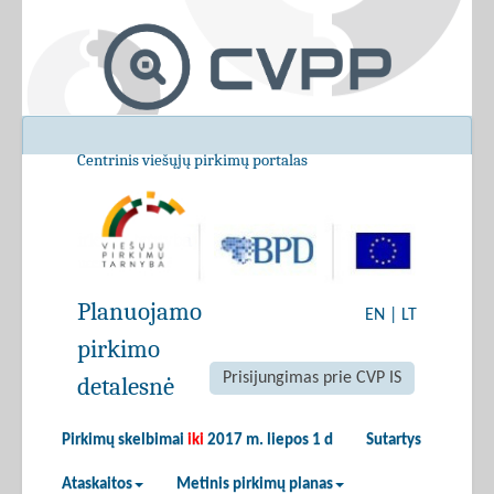
Centrinis viešųjų pirkimų portalas
Planuojamo
EN
|
LT
pirkimo
Prisijungimas prie CVP IS
detalesnė
Pirkimų skelbimai
iki
2017 m. liepos 1 d
Sutartys
Ataskaitos
Metinis pirkimų planas