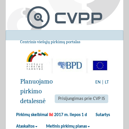
Centrinis viešųjų pirkimų portalas
Planuojamo
EN
|
LT
pirkimo
Prisijungimas prie CVP IS
detalesnė
Pirkimų skelbimai
iki
2017 m. liepos 1 d
Sutartys
Ataskaitos
Metinis pirkimų planas