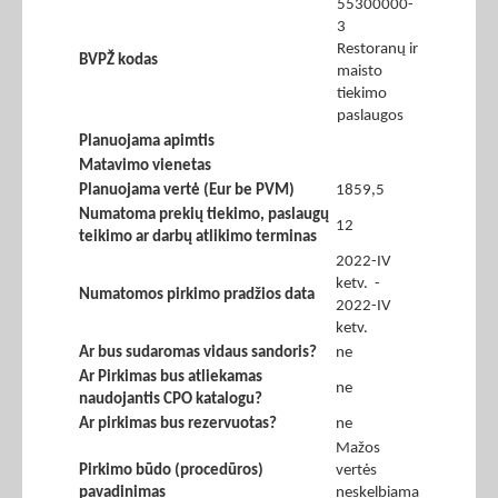
55300000-
3
Restoranų ir
BVPŽ kodas
maisto
tiekimo
paslaugos
Planuojama apimtis
Matavimo vienetas
Planuojama vertė (Eur be PVM)
1859,5
Numatoma prekių tiekimo, paslaugų
12
teikimo ar darbų atlikimo terminas
2022-IV
ketv. -
Numatomos pirkimo pradžios data
2022-IV
ketv.
Ar bus sudaromas vidaus sandoris?
ne
Ar Pirkimas bus atliekamas
ne
naudojantis CPO katalogu?
Ar pirkimas bus rezervuotas?
ne
Mažos
Pirkimo būdo (procedūros)
vertės
pavadinimas
neskelbiama