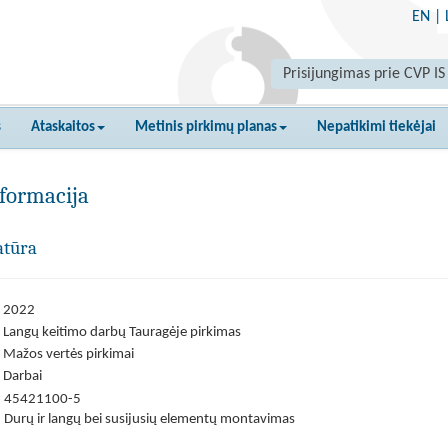
EN
|
Prisijungimas prie CVP IS
s
Ataskaitos
Metinis pirkimų planas
Nepatikimi tiekėjai
formacija
atūra
2022
Langų keitimo darbų Tauragėje pirkimas
Mažos vertės pirkimai
Darbai
45421100-5
Durų ir langų bei susijusių elementų montavimas