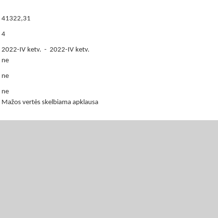
41322,31
4
2022-IV ketv. - 2022-IV ketv.
ne
ne
ne
Mažos vertės skelbiama apklausa