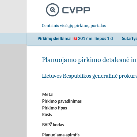
Centrinis viešųjų pirkimų portalas
Pirkimų skelbimai
iki
2017 m. liepos 1 d
Sutarty
Planuojamo pirkimo detalesnė in
Lietuvos Respublikos generalinė prokur
Metai
Pirkimo pavadinimas
Pirkimo tipas
Rūšis
BVPŽ kodas
Planuojama apimtis