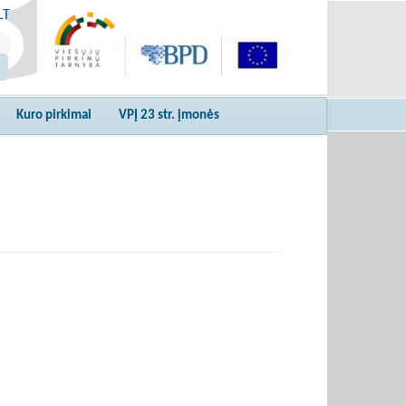
LT
Kuro pirkimai
VPĮ 23 str. įmonės