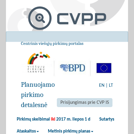
Centrinis viešųjų pirkimų portalas
Planuojamo
EN
|
LT
pirkimo
Prisijungimas prie CVP IS
detalesnė
Pirkimų skelbimai
iki
2017 m. liepos 1 d
Sutartys
Ataskaitos
Metinis pirkimų planas