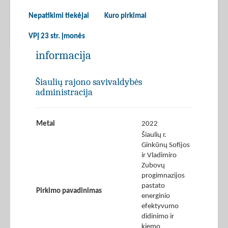
Nepatikimi tiekėjai
Kuro pirkimai
VPĮ 23 str. įmonės
informacija
Šiaulių rajono savivaldybės
administracija
Metai
2022
Šiaulių r.
Ginkūnų Sofijos
ir Vladimiro
Zubovų
progimnazijos
pastato
Pirkimo pavadinimas
energinio
efektyvumo
didinimo ir
kiemo