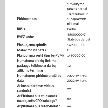
sutvarkymo
rangos darbai
Tarptautiniai ir
Pirkimo tipas
supaprastinti
pirkimai
Rūšis
Darbai
45000000-7
BVPŽ kodas
Statybos darbai
Planuojama apimtis
1490000,00
Matavimo vienetas
Eur
Planuojama vertė (Eur be PVM)
1490000,00
Numatoma prekių tiekimo,
paslaugų teikimo ar darbų
12
atlikimo terminas
Numatomos pirkimo pradžios
2022-IV ketv. -
data
2022-IV ketv.
Ar bus sudaromas vidaus
ne
sandoris?
Ar Pirkimas bus atliekamas
ne
naudojantis CPO katalogu?
Ar pirkimas bus rezervuotas?
ne