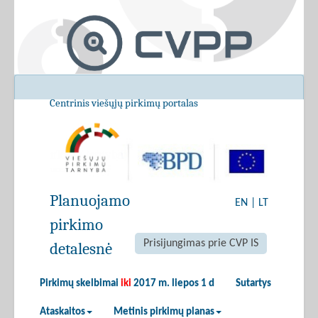
Centrinis viešųjų pirkimų portalas
Planuojamo
EN
|
LT
pirkimo
Prisijungimas prie CVP IS
detalesnė
Pirkimų skelbimai
iki
2017 m. liepos 1 d
Sutartys
Ataskaitos
Metinis pirkimų planas