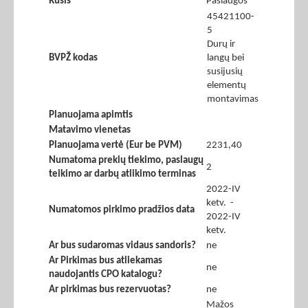
Rūšis
Paslaugos
45421100-
5
Durų ir
BVPŽ kodas
langų bei
susijusių
elementų
montavimas
Planuojama apimtis
Matavimo vienetas
Planuojama vertė (Eur be PVM)
2231,40
Numatoma prekių tiekimo, paslaugų
2
teikimo ar darbų atlikimo terminas
2022-IV
ketv. -
Numatomos pirkimo pradžios data
2022-IV
ketv.
Ar bus sudaromas vidaus sandoris?
ne
Ar Pirkimas bus atliekamas
ne
naudojantis CPO katalogu?
Ar pirkimas bus rezervuotas?
ne
Mažos