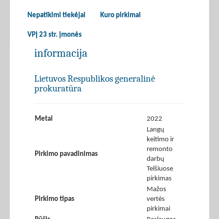
Nepatikimi tiekėjai
Kuro pirkimai
VPĮ 23 str. įmonės
informacija
Lietuvos Respublikos generalinė
prokuratūra
Metai
2022
Langų
keitimo ir
remonto
Pirkimo pavadinimas
darbų
Telšiuose
pirkimas
Mažos
Pirkimo tipas
vertės
pirkimai