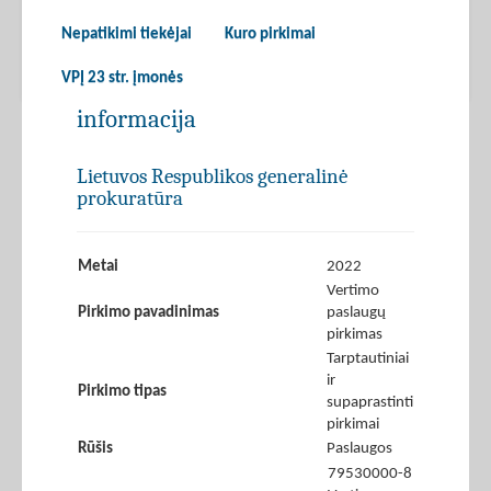
Nepatikimi tiekėjai
Kuro pirkimai
VPĮ 23 str. įmonės
informacija
Lietuvos Respublikos generalinė
prokuratūra
Metai
2022
Vertimo
Pirkimo pavadinimas
paslaugų
pirkimas
Tarptautiniai
ir
Pirkimo tipas
supaprastinti
pirkimai
Rūšis
Paslaugos
79530000-8