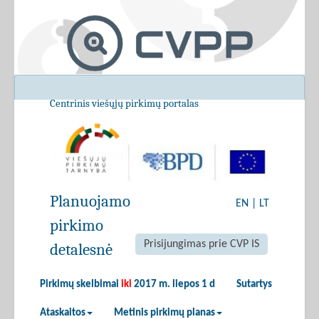
Centrinis viešųjų pirkimų portalas
Planuojamo
EN
|
LT
pirkimo
Prisijungimas prie CVP IS
detalesnė
Pirkimų skelbimai
iki
2017 m. liepos 1 d
Sutartys
Ataskaitos
Metinis pirkimų planas