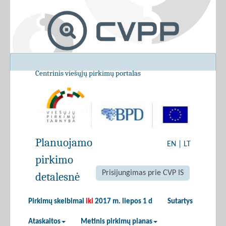
Centrinis viešųjų pirkimų portalas
Planuojamo
EN
|
LT
pirkimo
Prisijungimas prie CVP IS
detalesnė
Pirkimų skelbimai
iki
2017 m. liepos 1 d
Sutartys
Ataskaitos
Metinis pirkimų planas