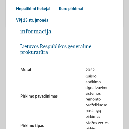
Nepatikimi tiekėjai
Kuro pirkimai
VPĮ 23 str. įmonės
informacija
Lietuvos Respublikos generalinė
prokuratūra
Metai
2022
Gaisro
aptikimo-
signalizavimo
sistemos
Pirkimo pavadinimas
remonto
Mažeikiuose
paslaugų
pirkimas
Mažos vertės
Pirkimo tipas
pirkimai