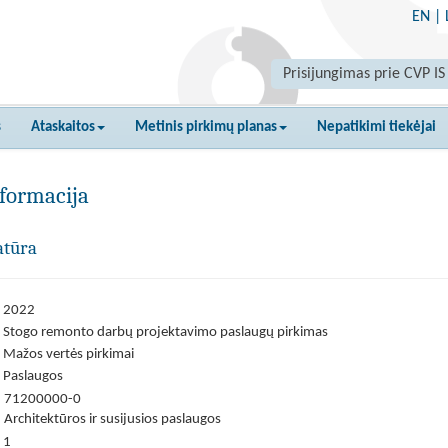
EN
|
Prisijungimas prie CVP IS
s
Ataskaitos
Metinis pirkimų planas
Nepatikimi tiekėjai
formacija
atūra
2022
Stogo remonto darbų projektavimo paslaugų pirkimas
Mažos vertės pirkimai
Paslaugos
71200000-0
Architektūros ir susijusios paslaugos
1