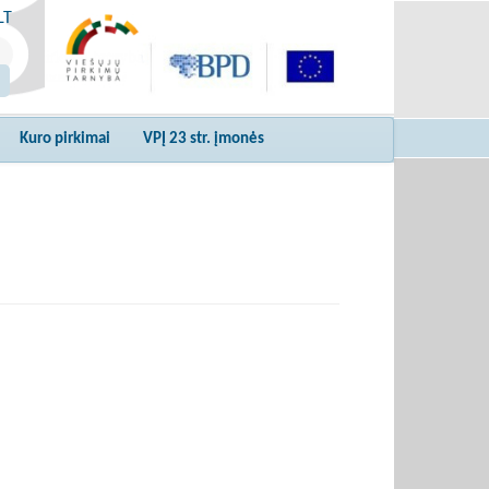
LT
Kuro pirkimai
VPĮ 23 str. įmonės