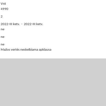
Vnt
4990
2
2022-III ketv. - 2022-III ketv.
ne
ne
ne
Mažos vertės neskelbiama apklausa