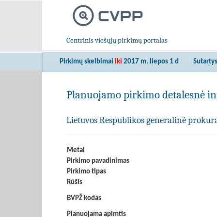
Centrinis viešųjų pirkimų portalas
Pirkimų skelbimai
iki
2017 m. liepos 1 d
Sutarty
Planuojamo pirkimo detalesnė in
Lietuvos Respublikos generalinė prokur
Metai
Pirkimo pavadinimas
Pirkimo tipas
Rūšis
BVPŽ kodas
Planuojama apimtis