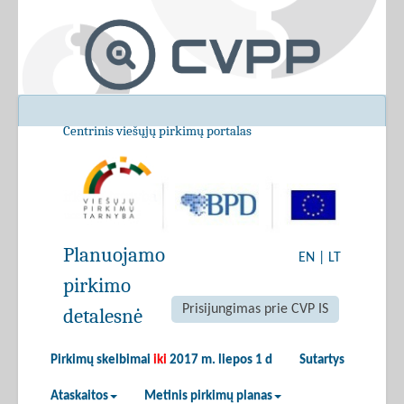
Centrinis viešųjų pirkimų portalas
Planuojamo
EN
|
LT
pirkimo
Prisijungimas prie CVP IS
detalesnė
Pirkimų skelbimai
iki
2017 m. liepos 1 d
Sutartys
Ataskaitos
Metinis pirkimų planas