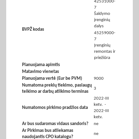
42531000-
7
Šaldymo
įrenginių
dalys
BVPŽ kodas
45259000-
7
Įrenginių
remontas ir
priežiūra
Planuojama apimtis
Matavimo vienetas
Planuojama vertė (Eur be PVM)
9000
Numatoma prekių tiekimo, paslaugų
3
teikimo ar darbų atlikimo terminas
2022-III
ketv. -
Numatomos pirkimo pradžios data
2022-III
ketv.
Ar bus sudaromas vidaus sandoris?
ne
Ar Pirkimas bus atliekamas
ne
naudojantis CPO katalogu?