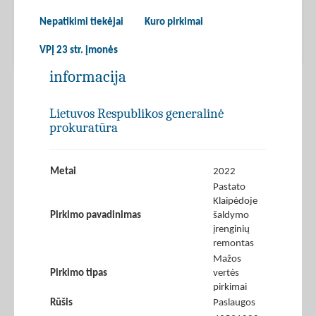
Nepatikimi tiekėjai
Kuro pirkimai
VPĮ 23 str. įmonės
informacija
Lietuvos Respublikos generalinė
prokuratūra
Metai
2022
Pastato
Klaipėdoje
Pirkimo pavadinimas
šaldymo
įrenginių
remontas
Mažos
Pirkimo tipas
vertės
pirkimai
Rūšis
Paslaugos