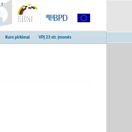
LT
Kuro pirkimai
VPĮ 23 str. įmonės