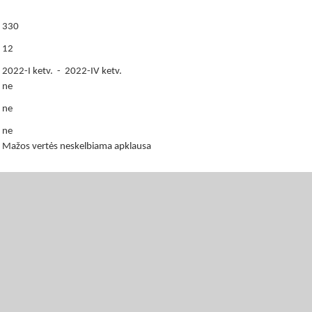
330
12
2022-I ketv. - 2022-IV ketv.
ne
ne
ne
Mažos vertės neskelbiama apklausa