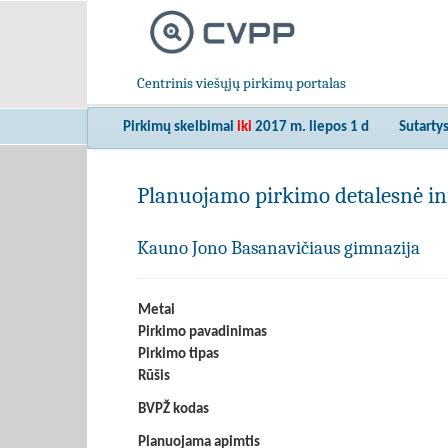
Centrinis viešųjų pirkimų portalas
Pirkimų skelbimai
iki
2017 m. liepos 1 d
Sutarty
Planuojamo pirkimo detalesnė in
Kauno Jono Basanavičiaus gimnazija
Metai
Pirkimo pavadinimas
Pirkimo tipas
Rūšis
BVPŽ kodas
Planuojama apimtis