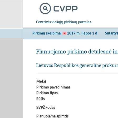
Centrinis viešųjų pirkimų portalas
Pirkimų skelbimai
iki
2017 m. liepos 1 d
Sutarty
Planuojamo pirkimo detalesnė in
Lietuvos Respublikos generalinė prokur
Metai
Pirkimo pavadinimas
Pirkimo tipas
Rūšis
BVPŽ kodas
Planuojama apimtis