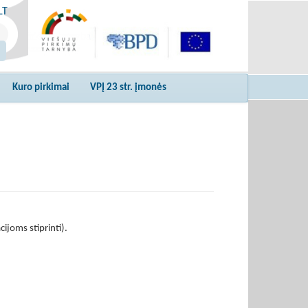
LT
Kuro pirkimai
VPĮ 23 str. įmonės
joms stiprinti).