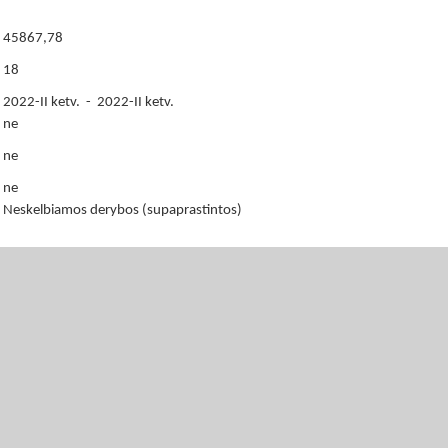
45867,78
18
2022-II ketv. - 2022-II ketv.
ne
ne
ne
Neskelbiamos derybos (supaprastintos)