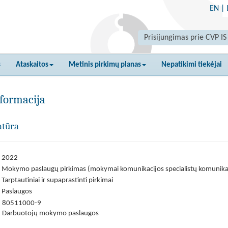
EN
|
Prisijungimas prie CVP IS
s
Ataskaitos
Metinis pirkimų planas
Nepatikimi tiekėjai
formacija
atūra
2022
Mokymo paslaugų pirkimas (mokymai komunikacijos specialistų komunikaci
Tarptautiniai ir supaprastinti pirkimai
Paslaugos
80511000-9
Darbuotojų mokymo paslaugos