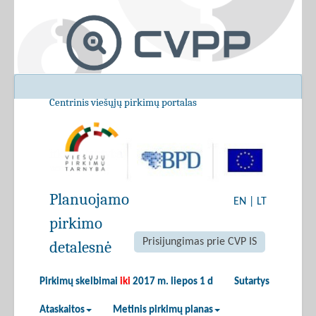
Centrinis viešųjų pirkimų portalas
Planuojamo
EN
|
LT
pirkimo
Prisijungimas prie CVP IS
detalesnė
Pirkimų skelbimai
iki
2017 m. liepos 1 d
Sutartys
Ataskaitos
Metinis pirkimų planas