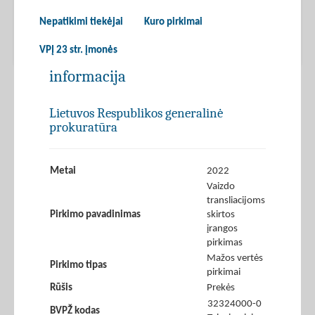
Nepatikimi tiekėjai
Kuro pirkimai
VPĮ 23 str. įmonės
informacija
Lietuvos Respublikos generalinė
prokuratūra
Metai
2022
Vaizdo
transliacijoms
Pirkimo pavadinimas
skirtos
įrangos
pirkimas
Mažos vertės
Pirkimo tipas
pirkimai
Rūšis
Prekės
32324000-0
BVPŽ kodas