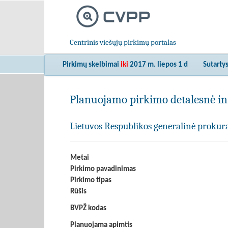
Centrinis viešųjų pirkimų portalas
Pirkimų skelbimai
iki
2017 m. liepos 1 d
Sutarty
Planuojamo pirkimo detalesnė in
Lietuvos Respublikos generalinė prokur
Metai
Pirkimo pavadinimas
Pirkimo tipas
Rūšis
BVPŽ kodas
Planuojama apimtis