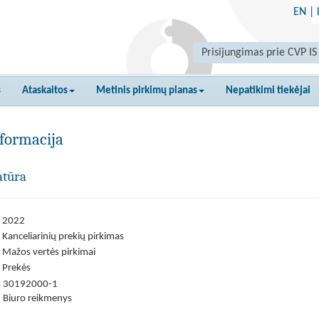
EN
|
Prisijungimas prie CVP IS
s
Ataskaitos
Metinis pirkimų planas
Nepatikimi tiekėjai
formacija
atūra
2022
Kanceliarinių prekių pirkimas
Mažos vertės pirkimai
Prekės
30192000-1
Biuro reikmenys