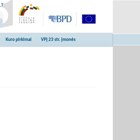
LT
Kuro pirkimai
VPĮ 23 str. įmonės