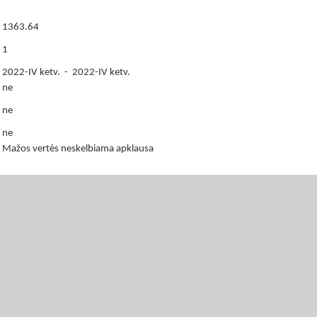
1363.64
1
2022-IV ketv. - 2022-IV ketv.
ne
ne
ne
Mažos vertės neskelbiama apklausa