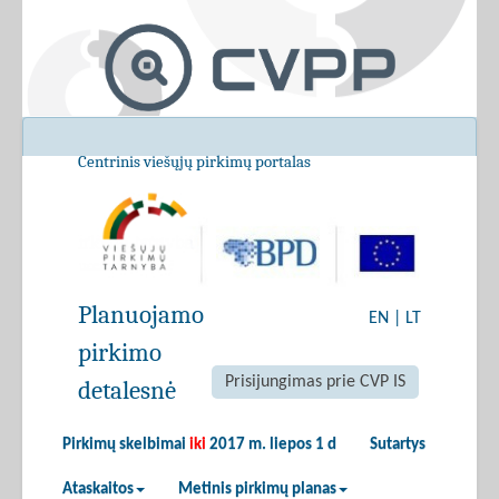
Centrinis viešųjų pirkimų portalas
Planuojamo
EN
|
LT
pirkimo
Prisijungimas prie CVP IS
detalesnė
Pirkimų skelbimai
iki
2017 m. liepos 1 d
Sutartys
Ataskaitos
Metinis pirkimų planas