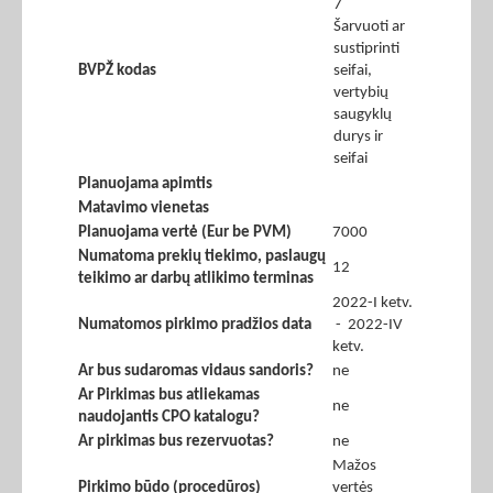
7
Šarvuoti ar
sustiprinti
BVPŽ kodas
seifai,
vertybių
saugyklų
durys ir
seifai
Planuojama apimtis
Matavimo vienetas
Planuojama vertė (Eur be PVM)
7000
Numatoma prekių tiekimo, paslaugų
12
teikimo ar darbų atlikimo terminas
2022-I ketv.
Numatomos pirkimo pradžios data
- 2022-IV
ketv.
Ar bus sudaromas vidaus sandoris?
ne
Ar Pirkimas bus atliekamas
ne
naudojantis CPO katalogu?
Ar pirkimas bus rezervuotas?
ne
Mažos
Pirkimo būdo (procedūros)
vertės