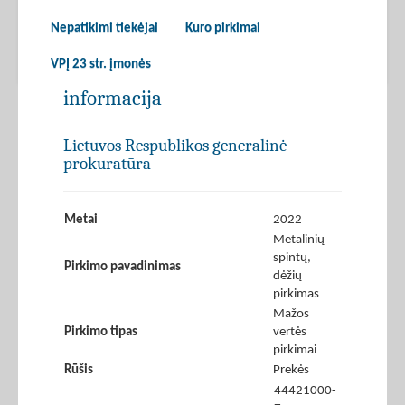
Nepatikimi tiekėjai
Kuro pirkimai
VPĮ 23 str. įmonės
informacija
Lietuvos Respublikos generalinė
prokuratūra
Metai
2022
Metalinių
spintų,
Pirkimo pavadinimas
dėžių
pirkimas
Mažos
Pirkimo tipas
vertės
pirkimai
Rūšis
Prekės
44421000-