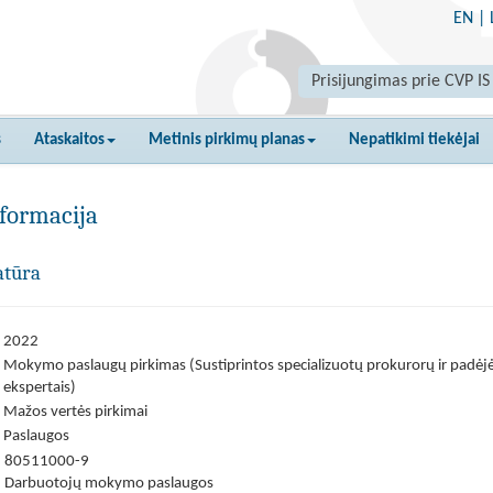
EN
|
Prisijungimas prie CVP IS
s
Ataskaitos
Metinis pirkimų planas
Nepatikimi tiekėjai
formacija
atūra
2022
Mokymo paslaugų pirkimas (Sustiprintos specializuotų prokurorų ir padėjė
ekspertais)
Mažos vertės pirkimai
Paslaugos
80511000-9
Darbuotojų mokymo paslaugos