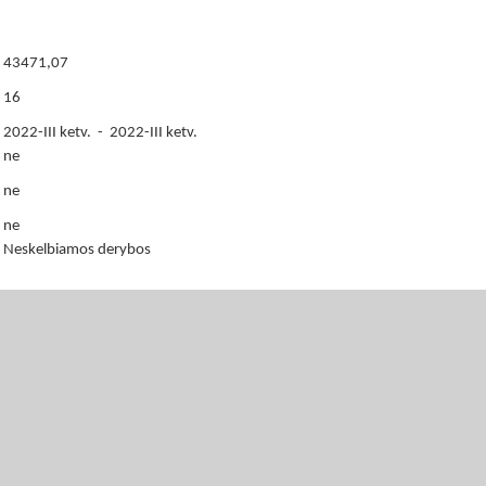
43471,07
16
2022-III ketv. - 2022-III ketv.
ne
ne
ne
Neskelbiamos derybos