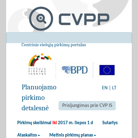
Centrinis viešųjų pirkimų portalas
Planuojamo
EN
|
LT
pirkimo
Prisijungimas prie CVP IS
detalesnė
Pirkimų skelbimai
iki
2017 m. liepos 1 d
Sutartys
Ataskaitos
Metinis pirkimų planas