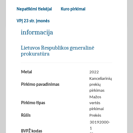
Nepatikimi tiekėjai
Kuro pirkimai
VPĮ 23 str. įmonės
informacija
Lietuvos Respublikos generalinė
prokuratūra
Metai
2022
Kanceliarinių
Pirkimo pavadinimas
prekių
pirkimas
Mažos
Pirkimo tipas
vertės
pirkimai
Rūšis
Prekės
30192000-
1
BVPŽ kodas